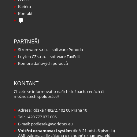
Kariéra
Kontakt
PARTNEŘI
Stromware s.r.o. – software Pohoda
Luyten CZ s.r.o. – software TaxEdit
Komora daňových poradců
KONTAKT
Chcete se informovat o našich službách, cenách či
možnostech spolupráce?
Adresa: Rižská 1492/2, 102 00 Praha 10
Tel.:
+420 777 072 005
E-mail:
podlesak@worldtax.eu
Vnitřní oznamovací systém
dle § 21 odst. 6 písm. b)
AML zákona a dle zákona o ochraně oznamovatelů.