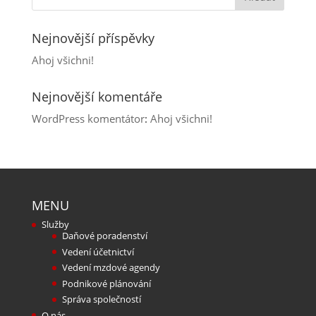
Nejnovější příspěvky
Ahoj všichni!
Nejnovější komentáře
WordPress komentátor
:
Ahoj všichni!
MENU
Služby
Daňové poradenství
Vedení účetnictví
Vedení mzdové agendy
Podnikové plánování
Správa společností
O nás