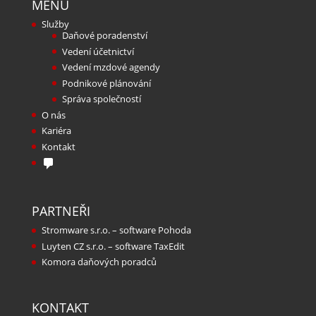
MENU
Služby
Daňové poradenství
Vedení účetnictví
Vedení mzdové agendy
Podnikové plánování
Správa společností
O nás
Kariéra
Kontakt
PARTNEŘI
Stromware s.r.o. – software Pohoda
Luyten CZ s.r.o. – software TaxEdit
Komora daňových poradců
KONTAKT